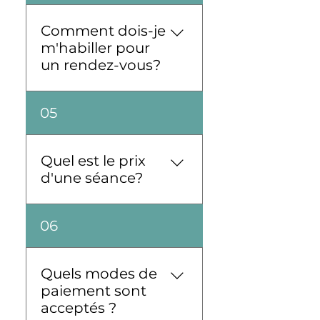
ponctuel car nous
terminons à l'heure
Comment dois-je
prévue.
m'habiller pour
un rendez-vous?
Pour toute rééducation,
05
prévoyez de porter des
vêtements souples et
sportifs.
Quel est le prix
d'une séance?
Le prix d'une séance est
06
de 40 euros. Votre
assurance maladie
couvre une partie du
Quels modes de
traitement. Nous ne
paiement sont
sommes pas
acceptés ?